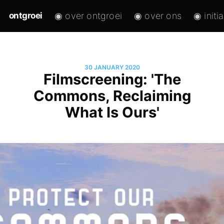
◉ over ontgroei
◉ over ons
◉ initi
ontgroei
30 JANUARY 2020
Filmscreening: 'The
Commons, Reclaiming
What Is Ours'